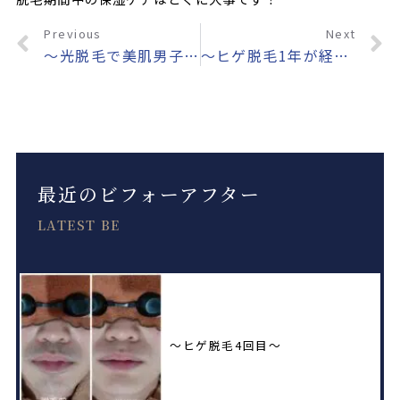
Previous
Next
〜光脱毛で美肌男子に変身！〜
〜ヒゲ脱毛1年が経過〜
最近のビフォーアフター
LATEST BE
〜ヒゲ脱毛4回目〜