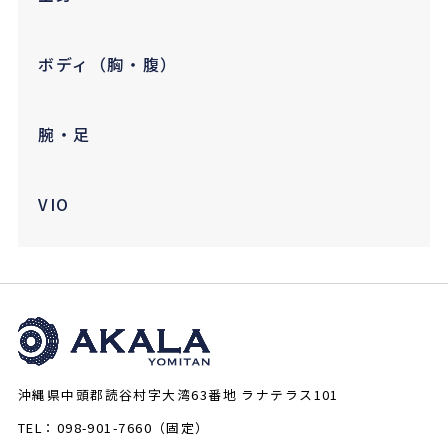
ボディ（胸・腹）
腕・足
VIO
沖縄県中頭郡読谷村字大湾63番地 ラナテラス101
TEL：098-901-7660（固定）