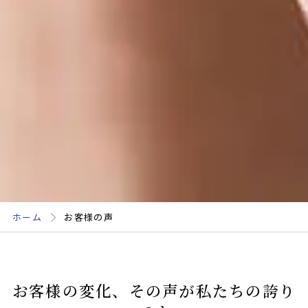
ホーム
お客様の声
お客様の変化、その声が私たちの誇り