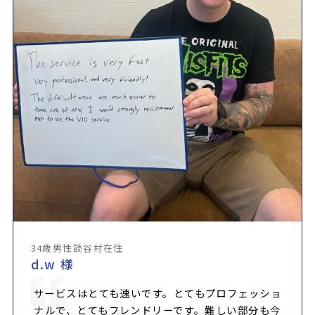
34歳
男性
読谷村在住
d.w 様
サービスはとても速いです。とてもプロフェッショ
ナルで、とてもフレンドリーです。難しい部分も今