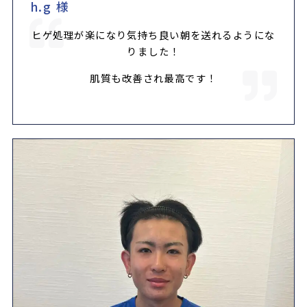
h.g 様
ヒゲ処理が楽になり気持ち良い朝を送れるようにな
りました！
肌質も改善され最高です！