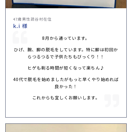
47歳
男性
読谷村在住
k.i 様
8月から通っています。
ひげ、腕、脚の脱毛をしています。特に脚は初回か
らつるつるで子供たちもびっくり！！
ヒゲも剃る時間が短くなって楽ちん♪
40代で脱毛を始めましたがもっと早くやり始めれば
良かった！
これからも宜しくお願いします。