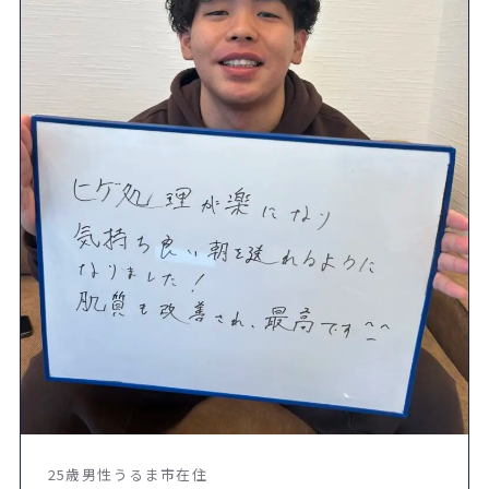
25歳
男性
うるま市在住