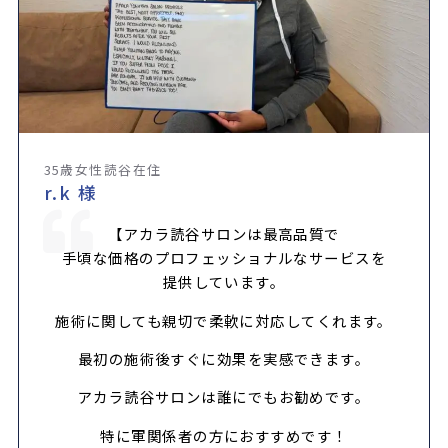
35歳
女性
読谷在住
r.k 様
【アカラ読谷サロンは最高品質で
手頃な価格のプロフェッショナルなサービスを
提供しています。
施術に関しても親切で柔軟に対応してくれます。
最初の施術後すぐに効果を実感できます。
アカラ読谷サロンは誰にでもお勧めです。
特に軍関係者の方におすすめです！