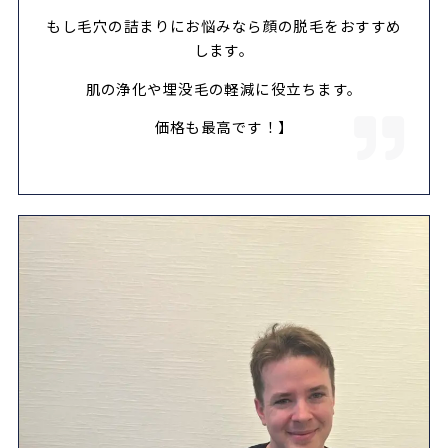
もし毛穴の詰まりにお悩みなら顔の脱毛をおすすめ
します。
肌の浄化や埋没毛の軽減に役立ちます。
価格も最高です！】