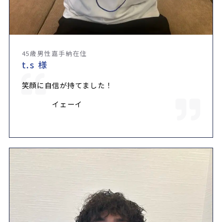
45歳
男性
嘉手納在住
t.s 様
笑顔に自信が持てました！
イェーイ